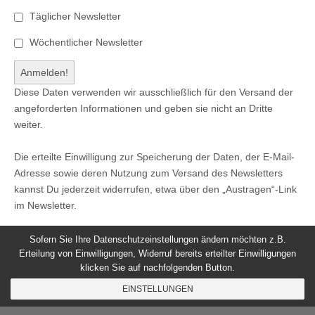
Täglicher Newsletter
Wöchentlicher Newsletter
Diese Daten verwenden wir ausschließlich für den Versand der
angeforderten Informationen und geben sie nicht an Dritte
weiter.
Die erteilte Einwilligung zur Speicherung der Daten, der E-Mail-
Adresse sowie deren Nutzung zum Versand des Newsletters
kannst Du jederzeit widerrufen, etwa über den „Austragen“-Link
im Newsletter.
Sofern Sie Ihre Datenschutzeinstellungen ändern möchten z.B.
Erteilung von Einwilligungen, Widerruf bereits erteilter Einwilligungen
klicken Sie auf nachfolgenden Button.
© 2026
Windeck24
-
Impressum
/
Datenschutzerklärung
/
EINSTELLUNGEN
Nutzungsbedingungen
Magazine Basic
created by
c.bavota
.