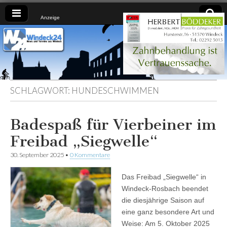
Anzeige
Windeck24
Nachrichten
aus dem
Ländchen
für das
Ländchen
SCHLAGWORT:
HUNDESCHWIMMEN
Badespaß für Vierbeiner im
Freibad „Siegwelle“
30. September 2025
•
0 Kommentare
Das Freibad „Siegwelle“ in
Windeck-Rosbach beendet
die diesjährige Saison auf
eine ganz besondere Art und
Weise: Am 5. Oktober 2025