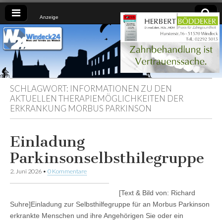
Anzeige
Windeck24
Nachrichten
aus dem
Ländchen
für das
Ländchen
SCHLAGWORT:
INFORMATIONEN ZU DEN
AKTUELLEN THERAPIEMÖGLICHKEITEN DER
ERKRANKUNG MORBUS PARKINSON
Einladung
Parkinsonselbsthilegruppe
2. Juni 2026
•
0 Kommentare
[Text & Bild von: Richard
Suhre]Einladung zur Selbsthilfegruppe für an Morbus Parkinson
erkrankte Menschen und ihre Angehörigen Sie oder ein