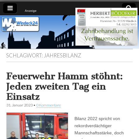
Anzeige
Windeck24
Nachrichten
aus dem
Ländchen
für das
Ländchen
SCHLAGWORT:
JAHRESBILANZ
Feuerwehr Hamm stöhnt:
Jeden zweiten Tag ein
Einsatz
31. Januar 2023
•
0 Kommentare
Bilanz 2022 spricht von
rekordverdächtiger
Mannschaftsstärke, doch