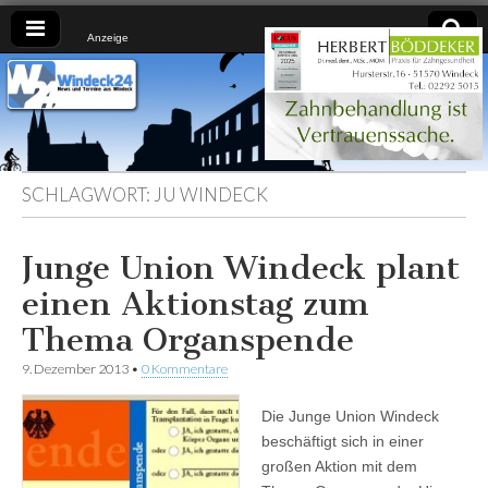
Anzeige
Windeck24
Nachrichten
aus dem
Ländchen
für das
Ländchen
SCHLAGWORT:
JU WINDECK
Junge Union Windeck plant
einen Aktionstag zum
Thema Organspende
9. Dezember 2013
•
0 Kommentare
Die Junge Union Windeck
beschäftigt sich in einer
großen Aktion mit dem