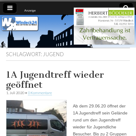
Anzeige
Windeck24
Nachrichten
aus dem
Ländchen
für das
Ländchen
SCHLAGWORT:
JUGEND
1A Jugendtreff wieder
geöffnet
1. Juli 2020
•
0 Kommentare
Ab dem 29.06.20 öffnet der
1A Jugendtreff sein Gelände
rund um den Jugendtreff
wieder für Jugendliche
Besucher. Bis zu 2 Gruppen