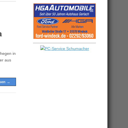
n
ehegen in
er aus
esen →