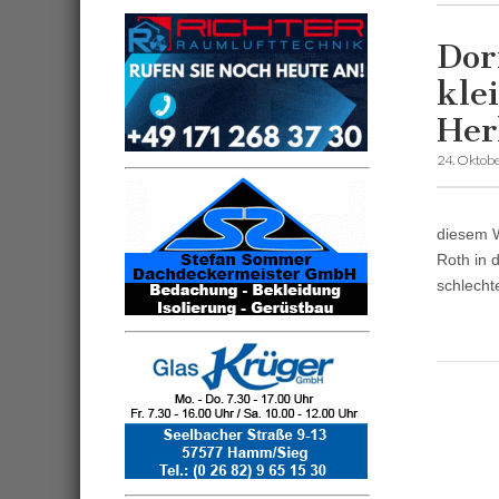
Dor
kle
Her
24. Oktob
diesem W
Roth in 
schlecht