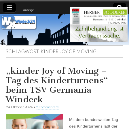
Anzeige
Windeck24
Nachrichten
aus dem
Ländchen
für das
Ländchen
SCHLAGWORT:
KINDER JOY OF MOVING
„kinder Joy of Moving –
Tag des Kinderturnens“
beim TSV Germania
Windeck
24. Oktober 2024
•
0 Kommentare
Mit dem bundesweiten Tag
des Kinderturnens lädt der