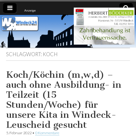
Anzeige
Windeck24
Nachrichten
aus dem
Ländchen
für das
Ländchen
SCHLAGWORT:
KOCH
Koch/Köchin (m,w,d) –
auch ohne Ausbildung- in
Teilzeit (15
Stunden/Woche) für
unsere Kita in Windeck-
Leuscheid gesucht
5. Februar 2022
•
0 Kommentare