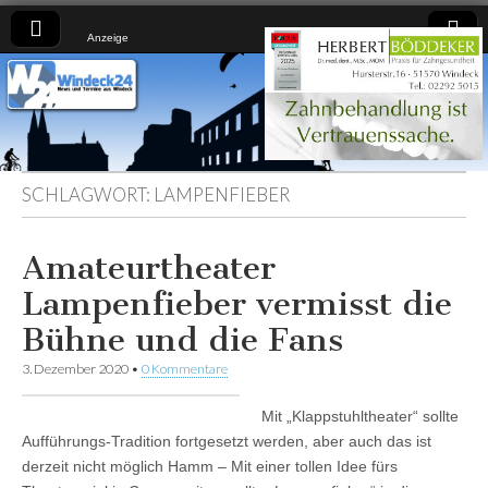
Anzeige
Windeck24
Nachrichten
aus dem
Ländchen
für das
Ländchen
SCHLAGWORT:
LAMPENFIEBER
Amateurtheater
Lampenfieber vermisst die
Bühne und die Fans
3. Dezember 2020
•
0 Kommentare
Mit „Klappstuhltheater“ sollte
Aufführungs-Tradition fortgesetzt werden, aber auch das ist
derzeit nicht möglich Hamm – Mit einer tollen Idee fürs