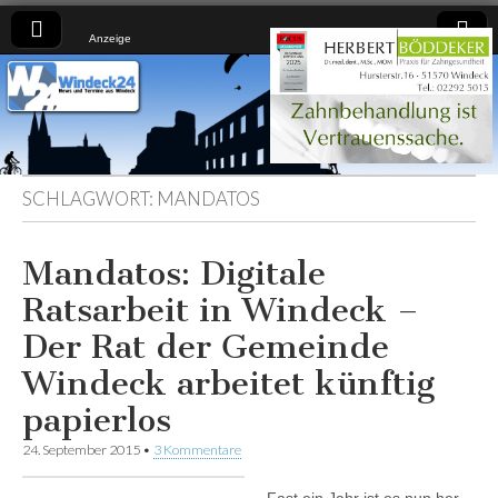
Anzeige
Windeck24
Nachrichten
aus dem
Ländchen
für das
Ländchen
SCHLAGWORT:
MANDATOS
Mandatos: Digitale
Ratsarbeit in Windeck –
Der Rat der Gemeinde
Windeck arbeitet künftig
papierlos
24. September 2015
•
3 Kommentare
Fast ein Jahr ist es nun her,