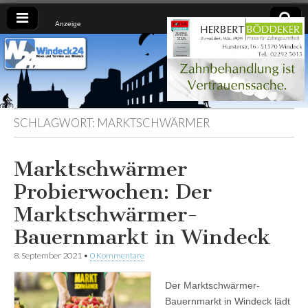
Anzeige
Windeck24
Nachrichten
aus dem
Ländchen
für das
Ländchen
SCHLAGWORT:
MARKTSCHWÄRMER
Marktschwärmer
Probierwochen: Der
Marktschwärmer-
Bauernmarkt in Windeck
8. September 2021
•
0 Kommentare
Der Marktschwärmer-
Bauernmarkt in Windeck lädt