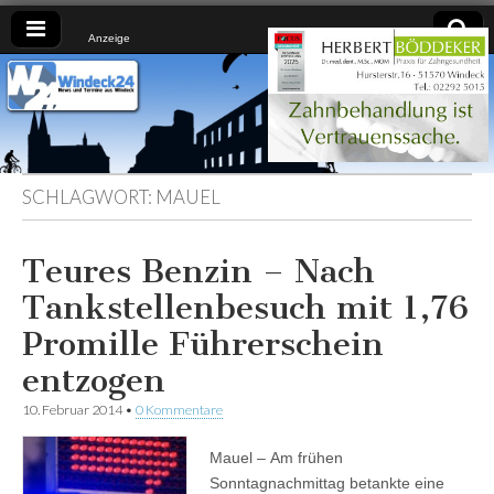
Anzeige
Windeck24
Nachrichten
aus dem
Ländchen
für das
Ländchen
SCHLAGWORT:
MAUEL
Teures Benzin – Nach
Tankstellenbesuch mit 1,76
Promille Führerschein
entzogen
10. Februar 2014
•
0 Kommentare
Mauel – Am frühen
Sonntagnachmittag betankte eine