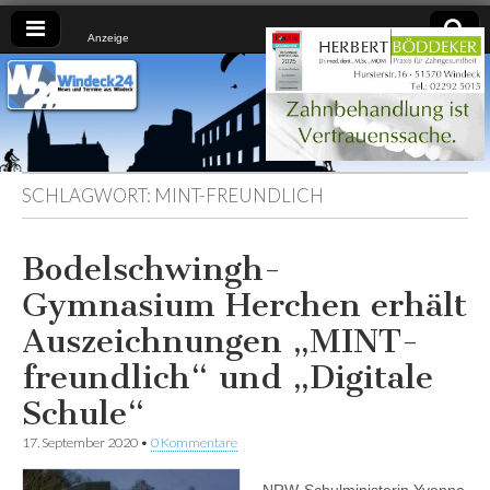
Anzeige
Windeck24
Nachrichten
aus dem
Ländchen
für das
Ländchen
SCHLAGWORT:
MINT-FREUNDLICH
Bodelschwingh-
Gymnasium Herchen erhält
Auszeichnungen „MINT-
freundlich“ und „Digitale
Schule“
17. September 2020
•
0 Kommentare
NRW-Schulministerin Yvonne