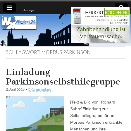
Anzeige
Windeck24
Nachrichten
aus dem
Ländchen
für das
Ländchen
SCHLAGWORT:
MORBUS PARKINSON
Einladung
Parkinsonselbsthilegruppe
2. Juni 2026
•
0 Kommentare
[Text & Bild von: Richard
Suhre]Einladung zur
Selbsthilfegruppe für an
Morbus Parkinson erkrankte
Menschen und ihre