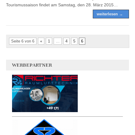
Tourismussaison findet am Samstag, den 28. März 2015…
weiterlesen →
Seite 6 von 6
«
1
…
4
5
6
WERBEPARTNER