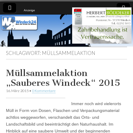
Anzeige
Windeck24
Nachrichten
aus dem
Ländchen
für das
Ländchen
SCHLAGWORT:
MÜLLSAMMELAKTION
Müllsammelaktion
„Sauberes Windeck“ 2015
16. März 2015
•
0 Kommentare
Immer noch wird vielerorts
Müll in Form von Dosen, Flaschen und Verpackungsmaterial
achtlos weggeworfen, verschandelt das Orts- und
Landschaftsbild und beeinträchtigt den Naturhaushalt. Im
Hinblick auf eine saubere Umwelt und der beginnenden