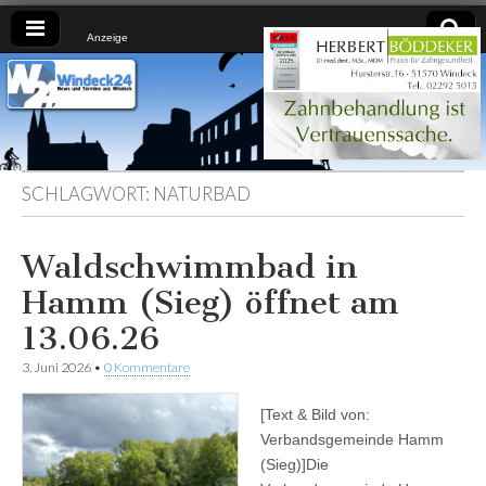
Anzeige
Windeck24
Nachrichten
aus dem
Ländchen
für das
Ländchen
SCHLAGWORT:
NATURBAD
Waldschwimmbad in
Hamm (Sieg) öffnet am
13.06.26
3. Juni 2026
•
0 Kommentare
[Text & Bild von:
Verbandsgemeinde Hamm
(Sieg)]Die