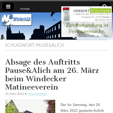
Anzeige
Windeck24
Nachrichten
aus dem
Ländchen
für das
Ländchen
SCHLAGWORT:
PAUSE&ALICH
Absage des Auftritts
Pause&Alich am 26. März
beim Windecker
Matineeverein
25. März 2022
•
0 Kommentare
Der für Samstag, den 26.
März 2022 geplante Auftritt