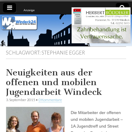
Anzeige
Windeck24
Nachrichten
aus dem
Ländchen
für das
Ländchen
SCHLAGWORT:
STEPHANIE EGGER
Neuigkeiten aus der
offenen und mobilen
Jugendarbeit Windeck
3. September 2015
•
0 Kommentare
Die Mitarbeiter der offenen
und mobilen Jugendarbeit –
1A Jugendtreff und Street