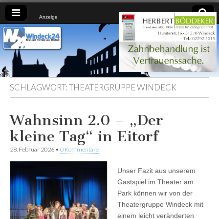
Anzeige
Windeck24
Nachrichten
aus dem
Ländchen
für das
Ländchen
SCHLAGWORT:
THEATERGRUPPE WINDECK
Wahnsinn 2.0 – „Der
kleine Tag“ in Eitorf
28. Februar 2026
•
0 Kommentare
Unser Fazit aus unserem
Gastspiel im Theater am
Park können wir von der
Theatergruppe Windeck mit
einem leicht veränderten