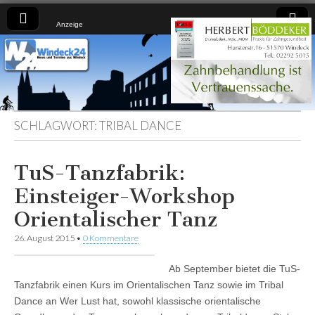
Anzeige
Windeck24
Nachrichten
aus dem
Ländchen
für das
Ländchen
SCHLAGWORT:
TRIBAL DANCE
TuS-Tanzfabrik:
Einsteiger-Workshop
Orientalischer Tanz
26. August 2015
•
0 Kommentare
Ab September bietet die TuS-
Tanzfabrik einen Kurs im Orientalischen Tanz sowie im Tribal
Dance an Wer Lust hat, sowohl klassische orientalische