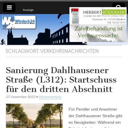
Anzeige
Windeck24
Nachrichten
aus dem
Ländchen
für das
Ländchen
SCHLAGWORT:
VERKEHRSNACHRICHTEN
Sanierung Dahlhausener
Straße (L312): Startschuss
für den dritten Abschnitt
27. November 2025
•
0 Kommentare
Für Pendler und Anwohner
der Dahlhausener Straße gibt
es Neuigkeiten: Während ein