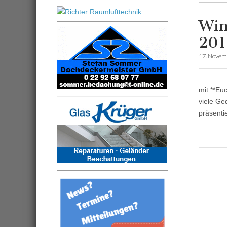
Win
201
17. Novem
mit **Eu
viele Ge
präsenti