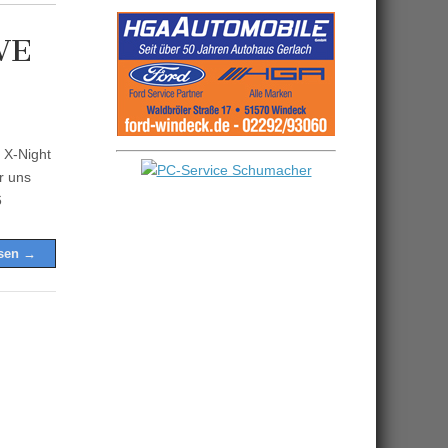
VE
 X-Night
r uns
6
esen →