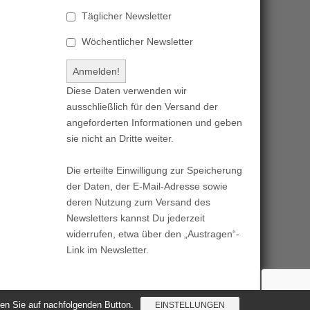
Täglicher Newsletter
Wöchentlicher Newsletter
Diese Daten verwenden wir
ausschließlich für den Versand der
angeforderten Informationen und geben
sie nicht an Dritte weiter.
Die erteilte Einwilligung zur Speicherung
der Daten, der E-Mail-Adresse sowie
deren Nutzung zum Versand des
Newsletters kannst Du jederzeit
widerrufen, etwa über den „Austragen“-
Link im Newsletter.
cken Sie auf nachfolgenden Button.
EINSTELLUNGEN
Magazine Basic
created by
c.bavota
.