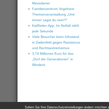
Messdiener
Familienzentrum Vogelnest:
Themenveranstaltung „Und
immer sagst du nein!!!“
KatRetter-App: Im Notfall zählt
jede Sekunde
Viele Besucher beim Infostand
in Dattenfeld gegen Rassismus
und Rechtsextremismus
3,74 Millionen Euro für das
„Dorf der Generationen“ in
Windeck
Sofern Sie Ihre Datenschutzeinstellungen ändern möchten z.B
© 2026
Windeck24
-
Impressum
/
Datenschutzerklärung
/
Nutzun