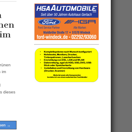
n
nen
 im
Grünen
m im
d
ss dieses
esen →