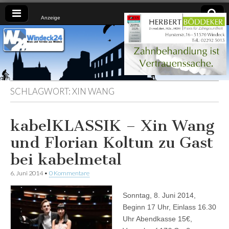
Anzeige
Windeck24
Nachrichten
aus dem
Ländchen
für das
Ländchen
SCHLAGWORT:
XIN WANG
kabelKLASSIK – Xin Wang
und Florian Koltun zu Gast
bei kabelmetal
6. Juni 2014
•
0 Kommentare
Sonntag, 8. Juni 2014,
Beginn 17 Uhr, Einlass 16.30
Uhr Abendkasse 15€,