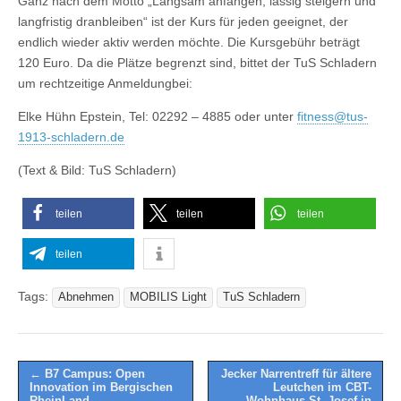
Ganz nach dem Motto „Langsam anfangen, lässig steigern und
langfristig dranbleiben“ ist der Kurs für jeden geeignet, der
endlich wieder aktiv werden möchte. Die Kursgebühr beträgt
120 Euro. Da die Plätze begrenzt sind, bittet der TuS Schladern
um rechtzeitige Anmeldungbei:
Elke Hühn Epstein, Tel: 02292 – 4885 oder unter
fitness@tus-
1913-schladern.de
(Text & Bild: TuS Schladern)
teilen
teilen
teilen
teilen
Tags:
Abnehmen
MOBILIS Light
TuS Schladern
Post
← B7 Campus: Open
Jecker Narrentreff für ältere
Innovation im Bergischen
Leutchen im CBT-
navigation
RheinLand –
Wohnhaus St. Josef in