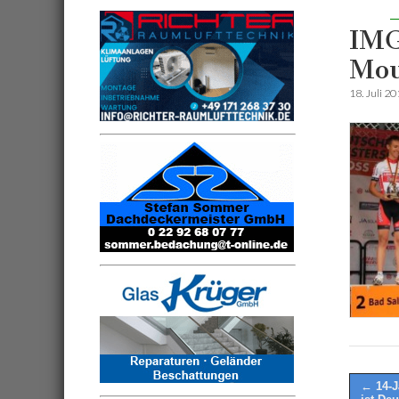
IMG
Mou
18. Juli 2
Post
← 14-J