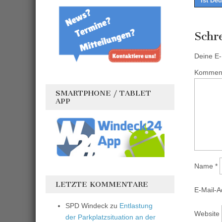
ist De
naviga
Schr
Deine E-M
Kommen
SMARTPHONE / TABLET
APP
Name
*
LETZTE KOMMENTARE
E-Mail-
SPD Windeck
zu
Entlastung
Website
der Parkplatzsituation an der