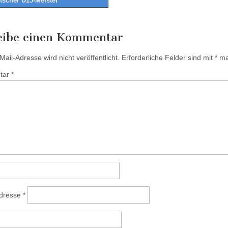
utscher U15-Meister
tion
eibe einen Kommentar
ail-Adresse wird nicht veröffentlicht.
Erforderliche Felder sind mit
*
mar
tar
*
Adresse
*