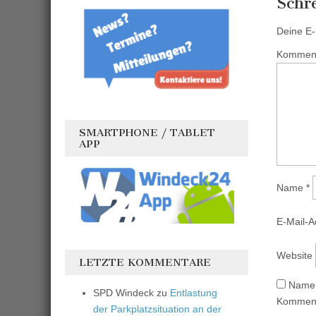
Schr
Deine E-M
Kommen
SMARTPHONE / TABLET
APP
Name
*
E-Mail-
Website
LETZTE KOMMENTARE
Name,
SPD Windeck
zu
Entlastung
Komment
der Parkplatzsituation an der