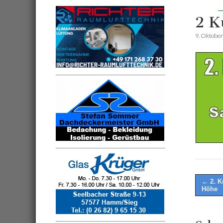
2 K
9. Oktobe
Post
← 2. K
Höhe
naviga