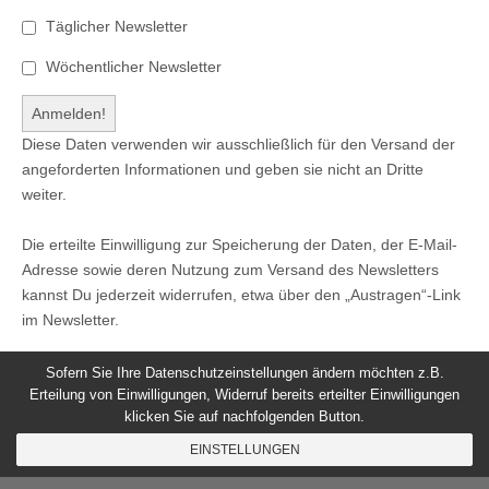
Täglicher Newsletter
Wöchentlicher Newsletter
Diese Daten verwenden wir ausschließlich für den Versand der
angeforderten Informationen und geben sie nicht an Dritte
weiter.
Die erteilte Einwilligung zur Speicherung der Daten, der E-Mail-
Adresse sowie deren Nutzung zum Versand des Newsletters
kannst Du jederzeit widerrufen, etwa über den „Austragen“-Link
im Newsletter.
Sofern Sie Ihre Datenschutzeinstellungen ändern möchten z.B.
Erteilung von Einwilligungen, Widerruf bereits erteilter Einwilligungen
klicken Sie auf nachfolgenden Button.
© 2026
Windeck24
-
Impressum
/
Datenschutzerklärung
/
EINSTELLUNGEN
Nutzungsbedingungen
Magazine Basic
created by
c.bavota
.