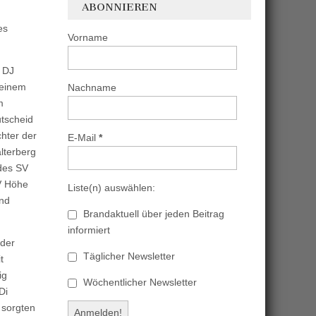
ABONNIEREN
es
Vorname
e DJ
 einem
Nachname
m
utscheid
hter der
E-Mail
*
lterberg
des SV
V Höhe
Liste(n) auswählen:
und
Brandaktuell über jeden Beitrag
informiert
 der
Täglicher Newsletter
t
ig
Wöchentlicher Newsletter
Di
 sorgten