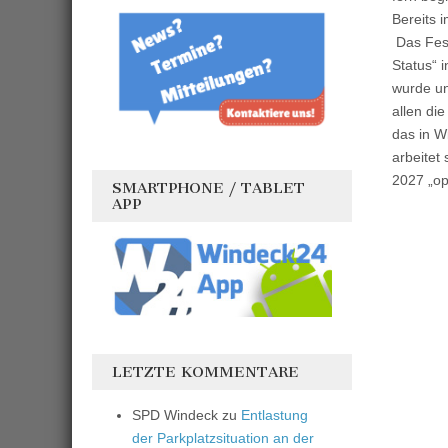
Bereits 
Das Fest
Status“ 
wurde un
allen di
das in W
arbeitet
2027 „op
SMARTPHONE / TABLET
APP
LETZTE KOMMENTARE
SPD Windeck
zu
Entlastung
der Parkplatzsituation an der