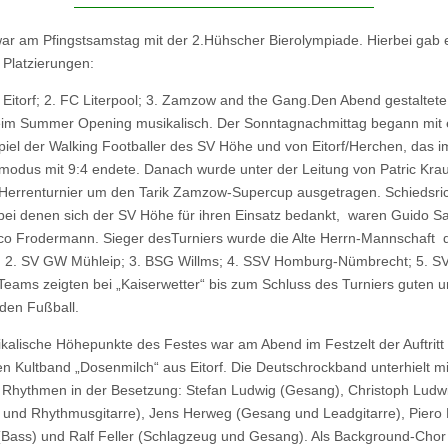
war am Pfingstsamstag mit der 2.Hühscher Bierolympiade. Hierbei gab 
 Platzierungen:
r Eitorf; 2. FC Literpool; 3. Zamzow and the Gang.Den Abend gestaltet
eim Summer Opening musikalisch. Der Sonntagnachmittag begann mit
piel der Walking Footballer des SV Höhe und von Eitorf/Herchen, das i
dmodus mit 9:4 endete. Danach wurde unter der Leitung von Patric Kra
 Herrenturnier um den Tarik Zamzow-Supercup ausgetragen. Schiedsric
 bei denen sich der SV Höhe für ihren Einsatz bedankt, waren Guido Sa
o Frodermann. Sieger desTurniers wurde die Alte Herrn-Mannschaft 
9. 2. SV GW Mühleip; 3. BSG Willms; 4. SSV Homburg-Nümbrecht; 5. S
 Teams zeigten bei „Kaiserwetter“ bis zum Schluss des Turniers guten 
den Fußball.
kalische Höhepunkte des Festes war am Abend im Festzelt der Auftritt
n Kultband „Dosenmilch“ aus Eitorf. Die Deutschrockband unterhielt mi
 Rhythmen in der Besetzung: Stefan Ludwig (Gesang), Christoph Ludw
und Rhythmusgitarre), Jens Herweg (Gesang und Leadgitarre), Piero 
(Bass) und Ralf Feller (Schlagzeug und Gesang). Als Background-Chor