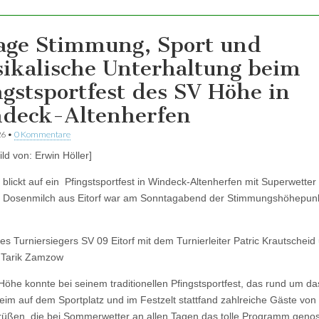
age Stimmung, Sport und
ikalische Unterhaltung beim
ngstsportfest des SV Höhe in
deck-Altenherfen
26
•
0 Kommentare
ild von: Erwin Höller]
blickt auf ein Pfingstsportfest in Windeck-Altenherfen mit Superwetter 
d Dosenmilch aus Eitorf war am Sonntagabend der Stimmungshöhepun
des Turniersiegers SV 09 Eitorf mit dem Turnierleiter Patric Krautscheid
 Tarik Zamzow
öhe konnte bei seinem traditionellen Pfingstsportfest, das rund um da
eim auf dem Sportplatz und im Festzelt stattfand zahlreiche Gäste von
rüßen, die bei Sommerwetter an allen Tagen das tolle Programm geno