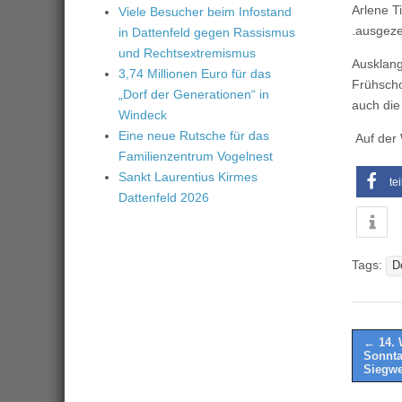
Arlene T
Viele Besucher beim Infostand
.ausgeze
in Dattenfeld gegen Rassismus
und Rechtsextremismus
Ausklang
3,74 Millionen Euro für das
Frühscho
„Dorf der Generationen“ in
auch die
Windeck
Eine neue Rutsche für das
Auf der
Familienzentrum Vogelnest
Sankt Laurentius Kirmes
te
Dattenfeld 2026
Tags:
D
Post
← 14. 
Sonnta
naviga
Siegwe