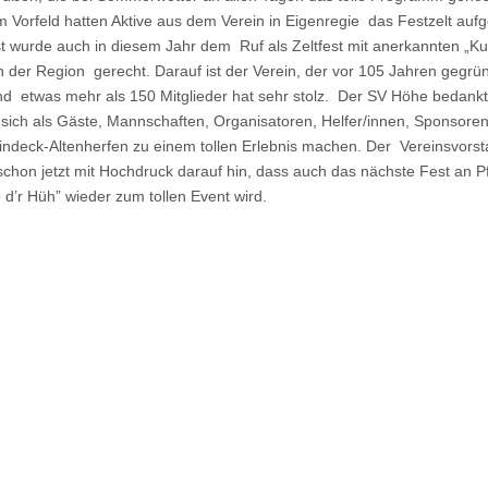
im Vorfeld hatten Aktive aus dem Verein in Eigenregie das Festzelt auf
 wurde auch in diesem Jahr dem Ruf als Zeltfest mit anerkannten „Kul
in der Region gerecht. Darauf ist der Verein, der vor 105 Jahren gegrü
d etwas mehr als 150 Mitglieder hat sehr stolz. Der SV Höhe bedankt 
e sich als Gäste, Mannschaften, Organisatoren, Helfer/innen, Sponsoren
indeck-Altenherfen zu einem tollen Erlebnis machen. Der Vereinsvors
 schon jetzt mit Hochdruck darauf hin, dass auch das nächste Fest an P
 d’r Hüh” wieder zum tollen Event wird.