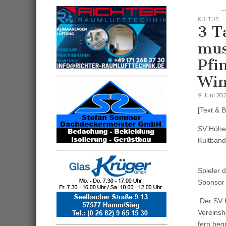
KULTUR
3 T
mus
Pfi
Win
9. Juni 20
[Text & B
SV Höhe 
Kultban
Spieler 
Sponsor
Der SV H
Vereinsh
fern beg