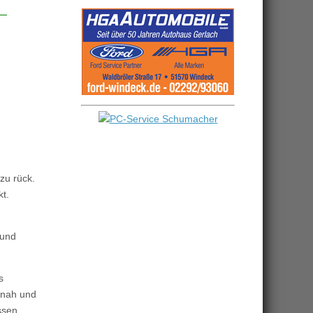
zu rück.
kt.
 und
s
 nah und
ssen.