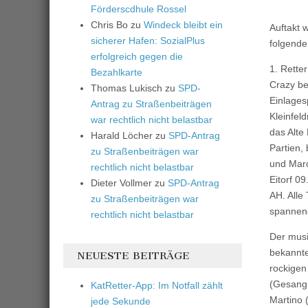
Förderscdhule Rossel
Chris Bo
zu
Windeck bleibt ein
Auftakt 
sicherer Hafen: SozialPlus
folgende
erfolgreich gegen die
1. Rette
Bezahlkarte
Crazy b
Thomas Lukisch
zu
SPD-
Einlages
Antrag zu Straßenbeiträgen
Kleinfel
war rechtlich nicht belastbar
das Alte
Harald Löcher
zu
SPD-Antrag
Partien,
zu Straßenbeiträgen war
und Marc
rechtlich nicht belastbar
Eitorf 0
Dieter Vollmer
zu
SPD-Antrag
AH. Alle
zu Straßenbeiträgen war
spannen
rechtlich nicht belastbar
Der musi
bekannte
NEUESTE BEITRÄGE
rockigen
(Gesang 
KatRetter-App: Im Notfall zählt
Martino 
jede Sekunde