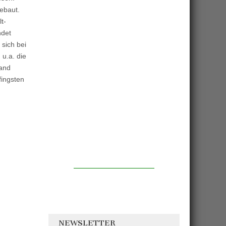
gebaut.
t-
ndet
sich bei
 u.a. die
tand
fingsten
NEWSLETTER