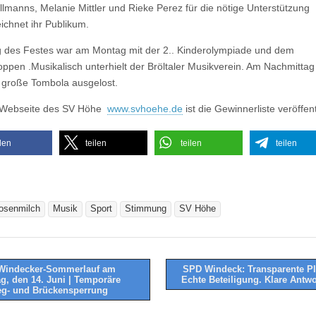
illmanns, Melanie Mittler und Rieke Perez für die nötige Unterstützung
ichnet ihr Publikum.
 des Festes war am Montag mit der 2.. Kinderolympiade und dem
ppen .Musikalisch unterhielt der Bröltaler Musikverein. Am Nachmitta
 große Tombola ausgelost.
 Webseite des SV Höhe
www.svhoehe.de
ist die Gewinnerliste veröffent
ilen
teilen
teilen
teilen
osenmilch
Musik
Sport
Stimmung
SV Höhe
Windecker-Sommerlauf am
SPD Windeck: Transparente P
g, den 14. Juni | Temporäre
Echte Beteiligung. Klare Antw
tion
g- und Brückensperrung