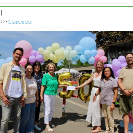
U
025
•
0 Kommentare