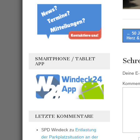
Post
← 50 J
Herz &
naviga
SMARTPHONE / TABLET
Schr
APP
Deine E-M
Kommen
LETZTE KOMMENTARE
SPD Windeck
zu
Entlastung
der Parkplatzsituation an der