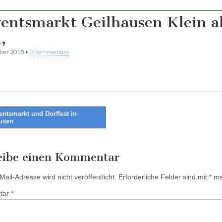
entsmarkt Geilhausen Klein a
,
ber 2015
•
0 Kommentare
ntsmarkt und Dorffest in
usen
tion
eibe einen Kommentar
ail-Adresse wird nicht veröffentlicht.
Erforderliche Felder sind mit
*
mar
tar
*