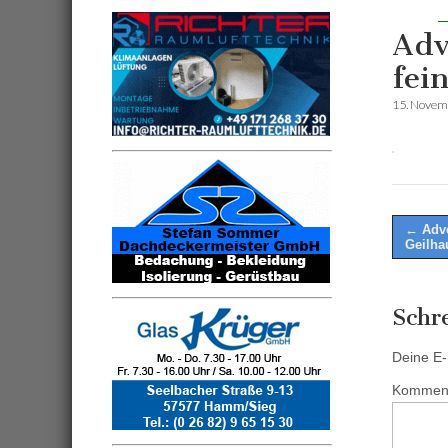
Adv
fein
15. Novem
Post
← Adve
Geilha
naviga
Schr
Deine E-M
Kommen