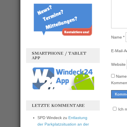
Name
*
E-Mail-
SMARTPHONE / TABLET
APP
Website
Name,
Komment
LETZTE KOMMENTARE
Ich 
SPD Windeck
zu
Entlastung
der Parkplatzsituation an der