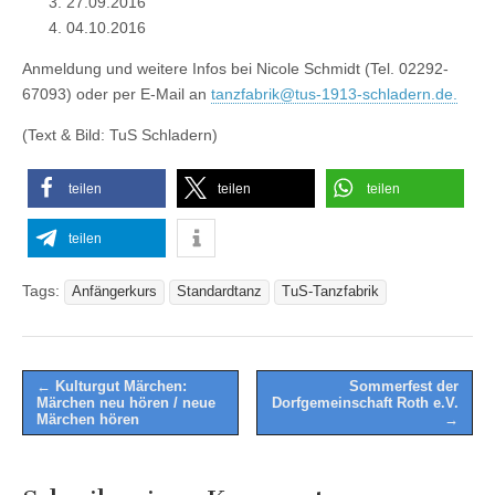
27.09.2016
04.10.2016
Anmeldung und weitere Infos bei Nicole Schmidt (Tel. 02292-
67093) oder per E-Mail an
tanzfabrik@tus-1913-schladern.de.
(Text & Bild: TuS Schladern)
teilen
teilen
teilen
teilen
Tags:
Anfängerkurs
Standardtanz
TuS-Tanzfabrik
Post
← Kulturgut Märchen:
Sommerfest der
Märchen neu hören / neue
Dorfgemeinschaft Roth e.V.
navigation
Märchen hören
→