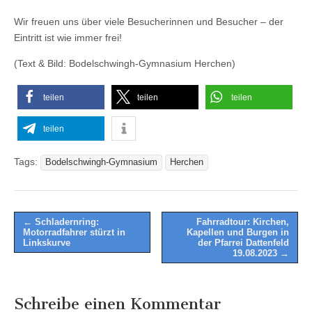
Wir freuen uns über viele Besucherinnen und Besucher – der
Eintritt ist wie immer frei!
(Text & Bild: Bodelschwingh-Gymnasium Herchen)
teilen
teilen
teilen
teilen
Tags:
Bodelschwingh-Gymnasium
Herchen
Post
← Schladernring:
Fahrradtour: Kirchen,
Motorradfahrer stürzt in
Kapellen und Burgen in
navigation
Linkskurve
der Pfarrei Dattenfeld
19.08.2023 →
Schreibe einen Kommentar