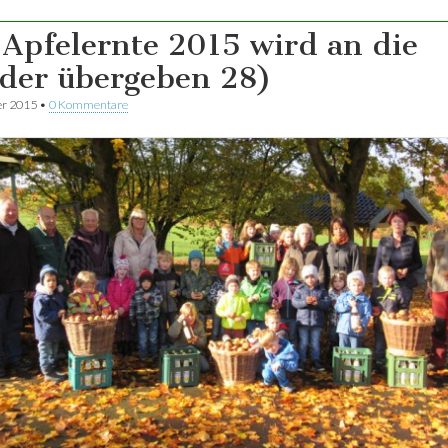
 Apfelernte 2015 wird an die
der übergeben 28)
er 2015
•
0 Kommentare