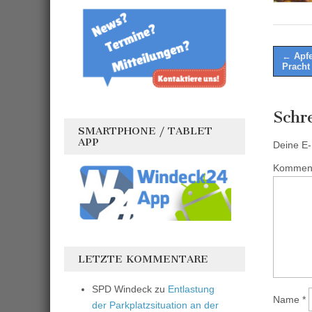
Post
← Apfe
Pracht
naviga
Schr
SMARTPHONE / TABLET
APP
Deine E-M
Kommen
LETZTE KOMMENTARE
SPD Windeck
zu
Entlastung
Name
*
der Parkplatzsituation an der