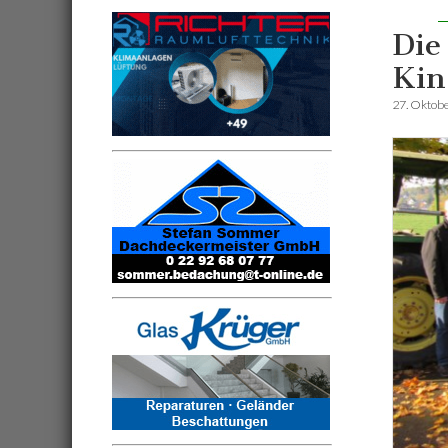
Die
Kin
27. Oktob