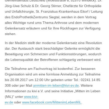
Gemeindehaus Leuscheid (Moesstraße 6, 51570 Windeck). Dr.
Jörg-Uwe Schulz & Dr. Georg Stirner, Chefärzte für Orthopädie
und Unfallchirurgie, St. Franziskus-Krankenhaus Eitorf / Leitung
des EndoProthetikZentrums Siegtal, werden in dem Vortrag
alles Wichtige rund ums Thema Arthrose und dem modernen
Gelenkersatz erläutern und für Ihre Rückfragen zur Verfügung
stehen.
In der Medizin stellt der moderne Gelenkersatz eine Revolution
dar. Der Austausch stark beschädigter Gelenke ermöglicht die
Beseitigung von Schmerzen und Funktionsstörungen, wodurch
die Lebensqualität der Betroffenen schlagartig verbessert wird.
Die Teilnahme am Fachvortrag ist kostenfrei. Zur besseren
Organisation wird um eine formlose Anmeldung zur Teilnahme
bis 20.08.2017 um 12:00 Uhr gebeten unter Tel.: 02241 14 85
308 oder per Mail
anmitten-im-leben@kivi-ev.de
. Weitere
Informationen zu kivi e.V. und seine Initiative „Mitten im Leben
(MiL)“ unter
www.kivi-
ev.de
oder
www.facebook.com/MittenimLebenMiL
.