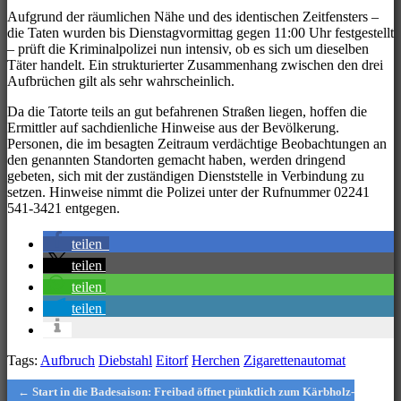
Aufgrund der räumlichen Nähe und des identischen Zeitfensters –
die Taten wurden bis Dienstagvormittag gegen 11:00 Uhr festgestellt
– prüft die Kriminalpolizei nun intensiv, ob es sich um dieselben
Täter handelt. Ein strukturierter Zusammenhang zwischen den drei
Aufbrüchen gilt als sehr wahrscheinlich.
Da die Tatorte teils an gut befahrenen Straßen liegen, hoffen die
Ermittler auf sachdienliche Hinweise aus der Bevölkerung.
Personen, die im besagten Zeitraum verdächtige Beobachtungen an
den genannten Standorten gemacht haben, werden dringend
gebeten, sich mit der zuständigen Dienststelle in Verbindung zu
setzen. Hinweise nimmt die Polizei unter der Rufnummer 02241
541-3421 entgegen.
teilen
teilen
teilen
teilen
Tags:
Aufbruch
Diebstahl
Eitorf
Herchen
Zigarettenautomat
Post
← Start in die Badesaison: Freibad öffnet pünktlich zum Kärbholz-