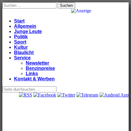
Suchen
nach:
Windeck24
Nachrichten aus dem Ländchen für das Ländchen
Anzeige
Main
Skip
Start
to
Allgemein
menu
content
Junge Leute
Politik
Sport
Kultur
Blaulicht
Service
Newsletter
Benzinpreise
Links
Kontakt & Werben
Sub
menu