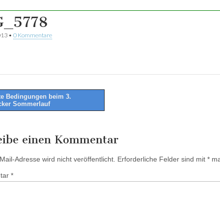
G_5778
013
•
0 Kommentare
e Bedingungen beim 3.
cker Sommerlauf
tion
eibe einen Kommentar
ail-Adresse wird nicht veröffentlicht.
Erforderliche Felder sind mit
*
mar
tar
*