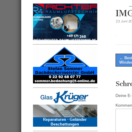
IM
23. Juni 2
Post
← Best
Winde
naviga
Schr
Deine E-M
Kommen