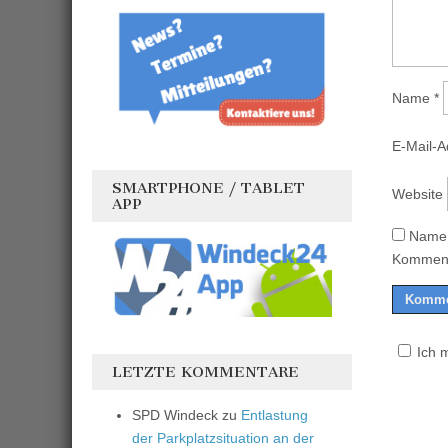
Name
*
E-Mail-
SMARTPHONE / TABLET
Website
APP
Name,
Komment
Ich 
LETZTE KOMMENTARE
SPD Windeck
zu
Entlastung
der Parkplatzsituation an der