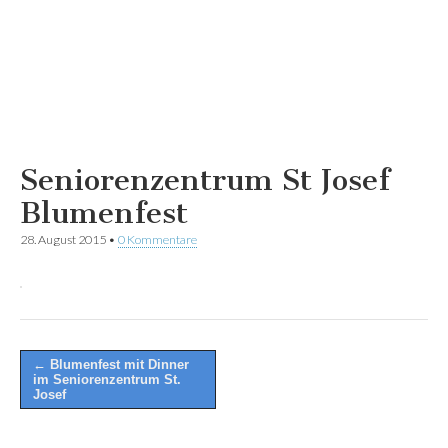
Seniorenzentrum St Josef
Blumenfest
28. August 2015
•
0 Kommentare
Post
← Blumenfest mit Dinner
im Seniorenzentrum St.
navigation
Josef