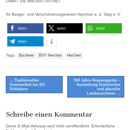
DAMIT SIE WIEDER ÖFFNET.
Ihr Bürger- und Verschönerungsverein Herchen a. d. Sieg e. V.
teilen
teilen
teilen
teilen
Tags:
Bücherei
BVV Herchen
Herchen
Post
← Traditionelles
500 Jahre Hoppengarten –
Sommerfest der KG
Ausstellung historischer
navigation
Schladern
und aktueller
Landmaschinen →
Schreibe einen Kommentar
Deine E-Mail-Adresse wird nicht veröffentlicht.
Erforderliche