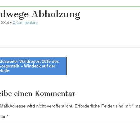
dwege Abholzung
r 2016
•
0 Kommentare
esweiter Waldreport 2016 des
orgestellt – Windeck auf der
tion
liste
eibe einen Kommentar
ail-Adresse wird nicht veröffentlicht.
Erforderliche Felder sind mit
*
mar
tar
*