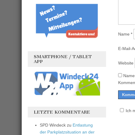
Name
*
E-Mail-
SMARTPHONE / TABLET
APP
Website
Name,
Komment
Ich 
LETZTE KOMMENTARE
SPD Windeck
zu
Entlastung
der Parkplatzsituation an der