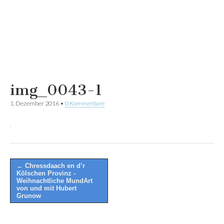
img_0043-1
1. Dezember 2016
•
0 Kommentare
Post
← Chressdaach en d’r
Kölschen Provinz -
navigation
Weihnachtliche MundArt
von und mit Hubert
Grunow