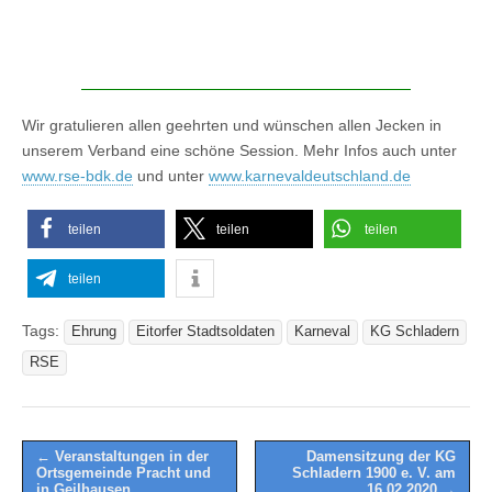
Wir gratulieren allen geehrten und wünschen allen Jecken in
unserem Verband eine schöne Session. Mehr Infos auch unter
www.rse-bdk.de
und unter
www.karnevaldeutschland.de
teilen
teilen
teilen
teilen
Tags:
Ehrung
Eitorfer Stadtsoldaten
Karneval
KG Schladern
RSE
Post
← Veranstaltungen in der
Damensitzung der KG
Ortsgemeinde Pracht und
Schladern 1900 e. V. am
navigation
in Geilhausen
16.02.2020 →