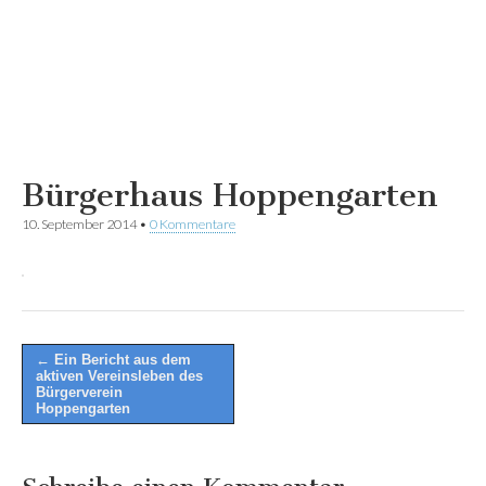
Bürgerhaus Hoppengarten
10. September 2014
•
0 Kommentare
Post
← Ein Bericht aus dem
aktiven Vereinsleben des
navigation
Bürgerverein
Hoppengarten