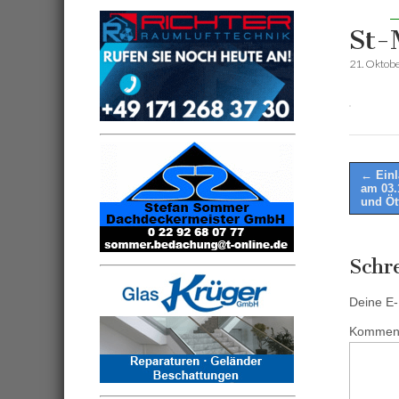
St-
21. Oktob
Post
← Einl
am 03.
naviga
und Öt
Schr
Deine E-M
Kommen