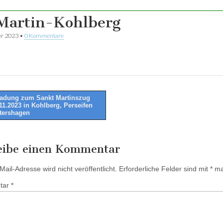
Martin-Kohlberg
er 2023
•
0 Kommentare
adung zum Sankt Martinszug
11.2023 in Kohlberg, Perseifen
tion
tershagen
eibe einen Kommentar
ail-Adresse wird nicht veröffentlicht.
Erforderliche Felder sind mit
*
mar
tar
*