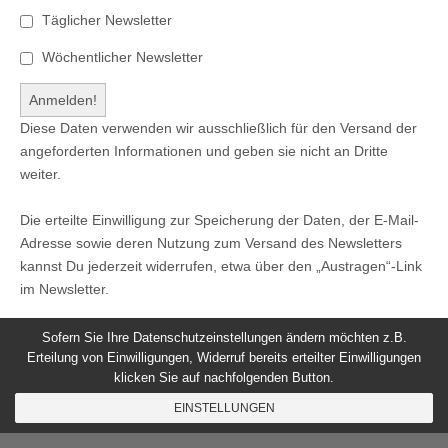
Täglicher Newsletter
Wöchentlicher Newsletter
Diese Daten verwenden wir ausschließlich für den Versand der
angeforderten Informationen und geben sie nicht an Dritte
weiter.
Die erteilte Einwilligung zur Speicherung der Daten, der E-Mail-
Adresse sowie deren Nutzung zum Versand des Newsletters
kannst Du jederzeit widerrufen, etwa über den „Austragen“-Link
im Newsletter.
Sofern Sie Ihre Datenschutzeinstellungen ändern möchten z.B.
Erteilung von Einwilligungen, Widerruf bereits erteilter Einwilligungen
klicken Sie auf nachfolgenden Button.
© 2026
Windeck24
-
Impressum
/
Datenschutzerklärung
/
EINSTELLUNGEN
Nutzungsbedingungen
Magazine Basic
created by
c.bavota
.