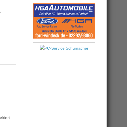
r
kiert