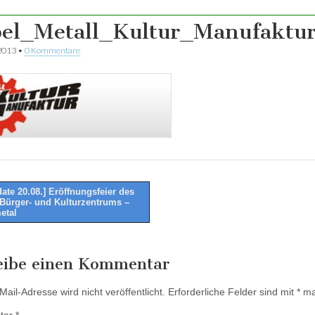
el_Metall_Kultur_Manufaktu
 2013
•
0 Kommentare
ate 20.08.] Eröffnungsfeier des
Bürger- und Kulturzentrums –
tion
etal
eibe einen Kommentar
ail-Adresse wird nicht veröffentlicht.
Erforderliche Felder sind mit
*
mar