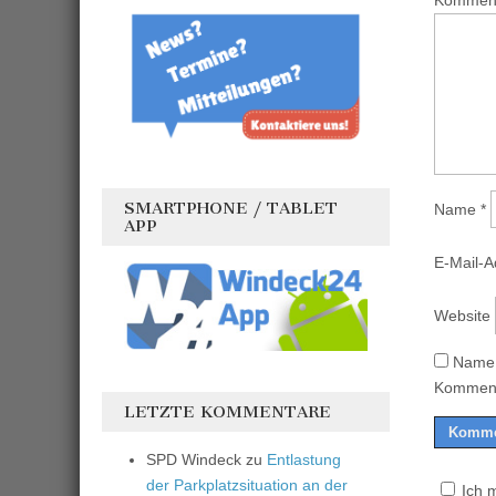
Kommen
SMARTPHONE / TABLET
Name
*
APP
E-Mail-
Website
Name,
Komment
LETZTE KOMMENTARE
SPD Windeck
zu
Entlastung
der Parkplatzsituation an der
Ich 