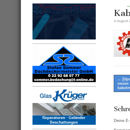
Kab
6. August
Post
← [Upd
neuen 
naviga
kabelm
Schr
Deine E-M