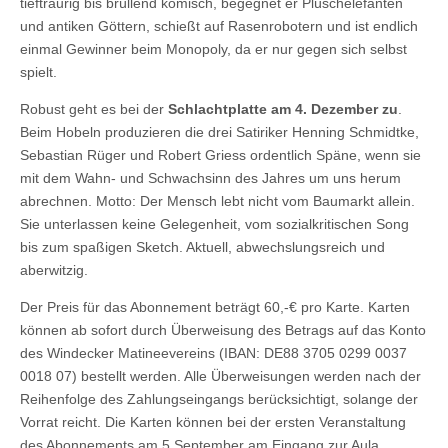
tieftraurig bis brüllend komisch, begegnet er Plüschelefanten
und antiken Göttern, schießt auf Rasenrobotern und ist endlich
einmal Gewinner beim Monopoly, da er nur gegen sich selbst
spielt.
Robust geht es bei der
Schlachtplatte am 4. Dezember zu
.
Beim Hobeln produzieren die drei Satiriker Henning Schmidtke,
Sebastian Rüger und Robert Griess ordentlich Späne, wenn sie
mit dem Wahn- und Schwachsinn des Jahres um uns herum
abrechnen. Motto: Der Mensch lebt nicht vom Baumarkt allein.
Sie unterlassen keine Gelegenheit, vom sozialkritischen Song
bis zum spaßigen Sketch. Aktuell, abwechslungsreich und
aberwitzig.
Der Preis für das Abonnement beträgt 60,-€ pro Karte. Karten
können ab sofort durch Überweisung des Betrags auf das Konto
des Windecker Matineevereins (IBAN: DE88 3705 0299 0037
0018 07) bestellt werden. Alle Überweisungen werden nach der
Reihenfolge des Zahlungseingangs berücksichtigt, solange der
Vorrat reicht. Die Karten können bei der ersten Veranstaltung
des Abonnements am 5.September am Eingang zur Aula