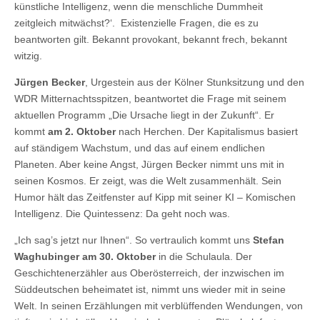
künstliche Intelligenz, wenn die menschliche Dummheit
zeitgleich mitwächst?‘. Existenzielle Fragen, die es zu
beantworten gilt. Bekannt provokant, bekannt frech, bekannt
witzig.
Jürgen Becker
, Urgestein aus der Kölner Stunksitzung und den
WDR Mitternachtsspitzen, beantwortet die Frage mit seinem
aktuellen Programm „Die Ursache liegt in der Zukunft“. Er
kommt
am 2. Oktober
nach Herchen. Der Kapitalismus basiert
auf ständigem Wachstum, und das auf einem endlichen
Planeten. Aber keine Angst, Jürgen Becker nimmt uns mit in
seinen Kosmos. Er zeigt, was die Welt zusammenhält. Sein
Humor hält das Zeitfenster auf Kipp mit seiner KI – Komischen
Intelligenz. Die Quintessenz: Da geht noch was.
„Ich sag’s jetzt nur Ihnen“. So vertraulich kommt uns
Stefan
Waghubinger am 30. Oktober
in die Schulaula. Der
Geschichtenerzähler aus Oberösterreich, der inzwischen im
Süddeutschen beheimatet ist, nimmt uns wieder mit in seine
Welt. In seinen Erzählungen mit verblüffenden Wendungen, von