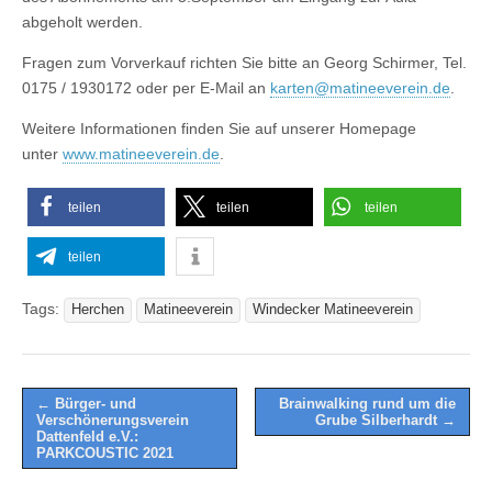
abgeholt werden.
Fragen zum Vorverkauf richten Sie bitte an Georg Schirmer, Tel.
0175 / 1930172 oder per E-Mail an
karten@matineeverein.de
.
Weitere Informationen finden Sie auf unserer Homepage
unter
www.matineeverein.de
.
teilen
teilen
teilen
teilen
Tags:
Herchen
Matineeverein
Windecker Matineeverein
Post
← Bürger- und
Brainwalking rund um die
Verschönerungsverein
Grube Silberhardt →
navigation
Dattenfeld e.V.:
PARKCOUSTIC 2021