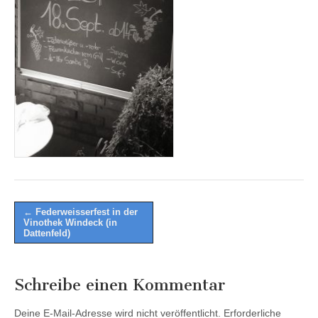
Post
← Federweisserfest in der
Vinothek Windeck (in
navigation
Dattenfeld)
Schreibe einen Kommentar
Deine E-Mail-Adresse wird nicht veröffentlicht.
Erforderliche