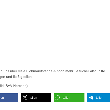
en uns über viele Flohmarktstände & noch mehr Besucher also, bitte
en und fleißig teilen
Bild: BVV Herchen)
ilen
teilen
teilen
teilen