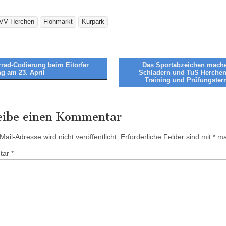
VV Herchen
Flohmarkt
Kurpark
rad-Codierung beim Eitorfer
Das Sportabzeichen mach
ng am 23. April
Schladern und TuS Herchen
tion
Training und Prüfungste
eibe einen Kommentar
ail-Adresse wird nicht veröffentlicht.
Erforderliche Felder sind mit
*
mar
tar
*