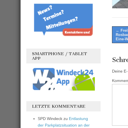
Post
← Frei
Rosbac
naviga
Eine-W
SMARTPHONE / TABLET
APP
Schr
Deine E-M
Kommen
LETZTE KOMMENTARE
SPD Windeck
zu
Entlastung
der Parkplatzsituation an der